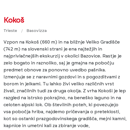
Kokoš
Trieste
Basovizza
Vzpon na Kokoš (660 m) in na bližnje Veliko Gradišče
(742 m) na slovenski strani je ena najtežjih in
najprivlačnejših ekskurzij v okolici Bazovice. Rastje je
zelo bogato in raznoliko, saj je gmajna na pobočju
predmet obnove za ponovno uvedbo pašnika.
Izmenjuje se z naravnimi gozdovi in s pogozditvami z
borom in jelkami. Tu lahko živi veliko različnih vrst
živali, značilnih tudi za druga okolja. Z vrha Kokoši je lep
razgled na istrsko pokrajino, na beneško laguno in na
celoten alpski lok. Ob številnih poteh, ki povezujejo
vsa pobočja hriba, najdemo pričevanja o preteklosti,
kot so ostanki prazgodovinskega gradišča, mejni kamni,
kapnice in umetni kali za zbiranje vode,