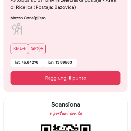
Avtobus št. 51: Glavna železniška postaja - Area
di Ricerca (Postaja: Bazovica)
Mezzo Consigliato
KML
GPX
lat: 45.64278
lon: 13.89563
Raggiungi il punto
Scansiona
e portami con te