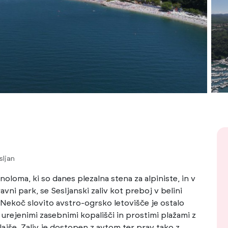
sljan
loma, ki so danes plezalna stena za alpiniste, in v
avni park, se Sesljanski zaliv kot preboj v belini
Nekoč slovito avstro-ogrsko letovišče je ostalo
urejenimi zasebnimi kopališči in prostimi plažami z
ajše. Zaliv je dostopen z avtom ter prav tako z