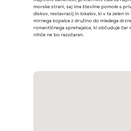
morske strani, saj ima številne pomole s pri
diskov, restavracij in lokalov, ki v ta zelen 
mirnega kopalca z družino do mladega drzn
romantičnega sprehajalca, ki občuduje čar na
nihče ne bo razočaran.