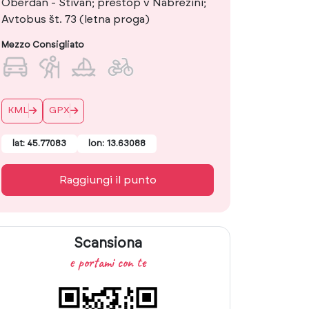
Oberdan - Štivan; prestop v Nabrežini;
Avtobus št. 73 (letna proga)
Mezzo Consigliato
KML
GPX
lat: 45.77083
lon: 13.63088
Raggiungi il punto
Scansiona
e portami con te