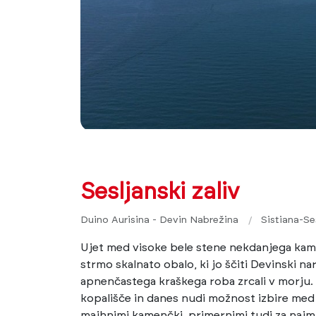
Sesljanski zaliv
Duino Aurisina - Devin Nabrežina
Sistiana-Se
Ujet med visoke bele stene nekdanjega kamno
strmo skalnato obalo, ki jo ščiti Devinski nar
apnenčastega kraškega roba zrcali v morju. 
kopališče in danes nudi možnost izbire med 
majhnimi kamenčki, primernimi tudi za najml