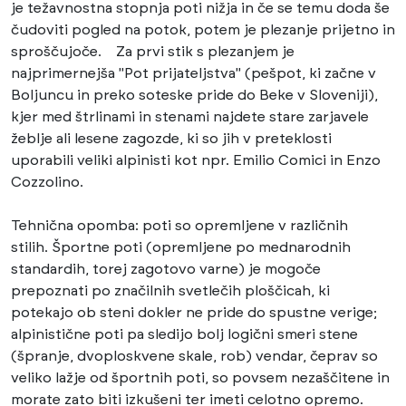
je težavnostna stopnja poti nižja in če se temu doda še
čudoviti pogled na potok, potem je plezanje prijetno in
sproščujoče. Za prvi stik s plezanjem je
najprimernejša "Pot prijateljstva" (pešpot, ki začne v
Boljuncu in preko soteske pride do Beke v Sloveniji),
kjer med štrlinami in stenami najdete stare zarjavele
žeblje ali lesene zagozde, ki so jih v preteklosti
uporabili veliki alpinisti kot npr. Emilio Comici in Enzo
Cozzolino.
Tehnična opomba: poti so opremljene v različnih
stilih. Športne poti (opremljene po mednarodnih
standardih, torej zagotovo varne) je mogoče
prepoznati po značilnih svetlečih ploščicah, ki
potekajo ob steni dokler ne pride do spustne verige;
alpinistične poti pa sledijo bolj logični smeri stene
(špranje, dvoploskvene skale, rob) vendar, čeprav so
veliko lažje od športnih poti, so povsem nezaščitene in
morate zato biti izkušeni ter imeti celotno opremo.