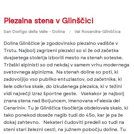
Plezalna stena v Glinščici
San Dorligo della Valle - Dolina
Val Rosandra-Glinščica
Dolina Glinščice je zgodovinsko plezalno vadišče v
Trstu. Najbolj zagrizeni plezalci so si že od začetka
dvajsetega stoletja izborili mesto na stenah soteske.
Tržaški alpinisti so od nekdaj v samem vrhu modernega
svetovnega alpinizma. Na stenah doline so poti, ki
zadovoljijo vso publiko entuziastov, od začetnika, ki
šele odkriva skale, do izkušenega plezalca, ki v težini
vidi največji izraz športne geste. Vsekakor je najbolj
znana stena nad Boljuncem, imenovana »Falesia dei
Canarini«. Tu je Glinščica tisočletja obdelovala skalo, ki
tako ponekod doseže nagib tudi do 45o, kar je pa že
dokaj zahtevno. Nekateri čudoviti predeli so tudi na
steni stari železni cesti, na južnem pobočju doline. Tu